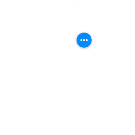
099 168 489
Envianos un WhatsApp
Contactanos
Seguinos en nuestras redes
Inicio
|
Términos y Condiciones
|
Política de Privacidad